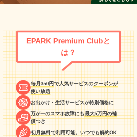
EPARK Premium Clubと
は？
毎月350円
で人気サービスの
クーポンが
使い放題
お出かけ・生活サービスが特別価格に
万が一のスマホ故障にも
最大5万円の補
償
つき
初月無料
で利用可能。いつでも解約OK