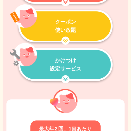
クーポン
使い放題
かけつけ
設定サービス
年2回
最大
、1回あたり