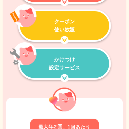
クーポン
使い放題
かけつけ
設定サービス
年2回
最大
、1回あたり