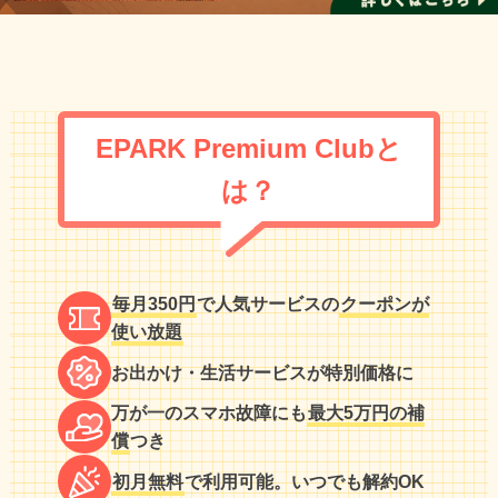
EPARK Premium Clubと
は？
毎月350円
で人気サービスの
クーポンが
使い放題
お出かけ・生活サービスが特別価格に
万が一のスマホ故障にも
最大5万円の補
償
つき
初月無料
で利用可能。いつでも解約OK